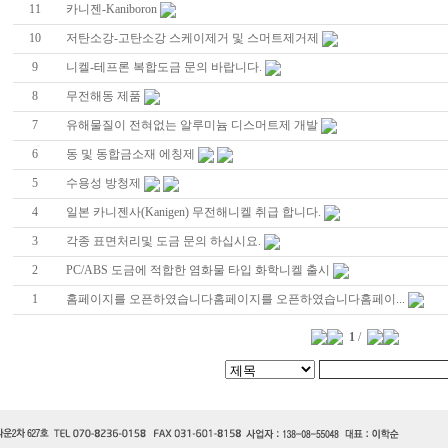
11
카니젠-Kaniboron
10
저탄소강-고탄소강 스케이제거 및 스머트제거제
9
니켈-테프론 복합도금 문의 바랍니다.
8
무전해동 제품
7
유해물질이 전혀없는 알루미늄 디스머트제 개발
6
동 및 동합금소재 에칭제
5
수용성 방청제
4
일본 카니젠사(Kanigen) 무전해니켈 취급 합니다.
3
각종 표면처리및 도금 문의 하십시요.
2
PC/ABS 도금에 적합한 염화물 타입 화학니켈 출시
1
홈페이지를 오픈하였습니다홈페이지를 오픈하였습니다홈페이...
1
/