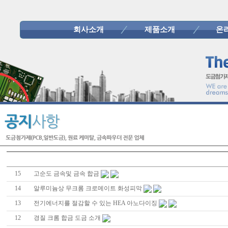
회사소개
제품소개
온
15
고순도 금속및 금속 합금
14
알루미늄상 무크롬 크로메이트 화성피막
13
전기에너지를 절감할 수 있는 HEA 아노다이징
12
경질 크롬 합금 도금 소개